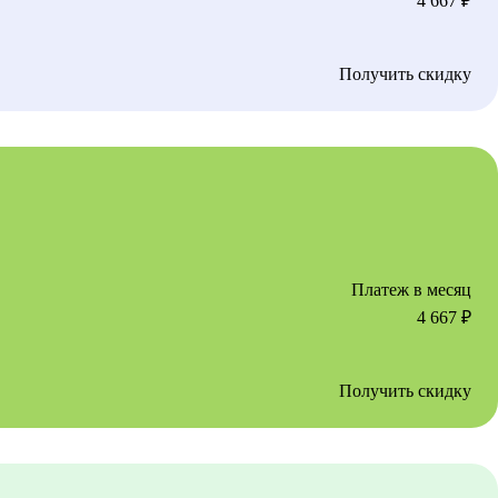
4 667
₽
Получить скидку
Платеж в месяц
4 667
₽
Получить скидку