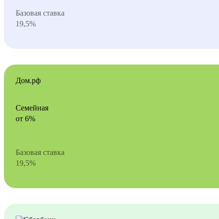
Базовая ставка
19,5%
Дом.рф
Семейная
от 6%
Базовая ставка
19,5%