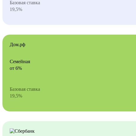
Базовая ставка
19,5%
Дом.рф
Семейная
от 6%
Базовая ставка
19,5%