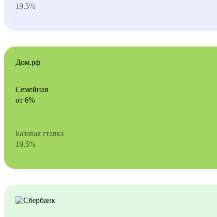
19,5%
Дом.рф
Семейная
от 6%
Базовая ставка
19,5%