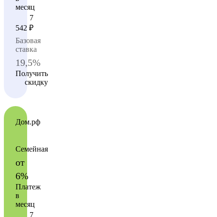
месяц
7
542
₽
Базовая
ставка
19,5%
Получить
скидку
Дом.рф
Семейная
от
6%
Платеж
в
месяц
7