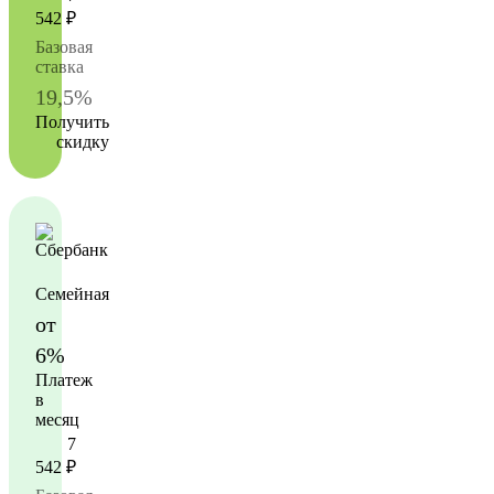
542
₽
Базовая
ставка
19,5%
Получить
скидку
Семейная
от
6%
Платеж
в
месяц
7
542
₽