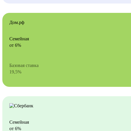
Дом.рф
Семейная
от 6%
Базовая ставка
19,5%
Семейная
от 6%