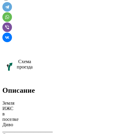
Схема
проезда
Описание
Земля
ИЖС
в
поселке
Диво
_____________________