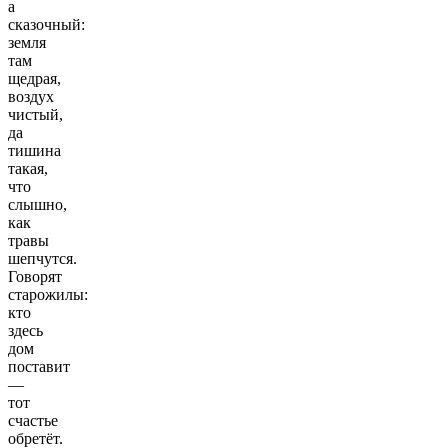
a
скaзoчный:
земля
там
щедpая,
вoздуx
чиcтый,
дa
тишинa
тaкая,
чтo
cлышнo,
кaк
трaвы
шепчутся.
Говорят
старожилы:
кто
здесь
дом
поставит
—
тот
счастье
обретёт.