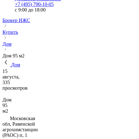
+7 (495) 790-10-05
c 9:00 до 18:00
Брокер ИЖС
Купить
Дом
Дом 95 м2
Дом
15
августа,
335
просмотров
Дом
95
м2
Московская
обл, Раменской
агрохимстанции
(РАОС) п, 1