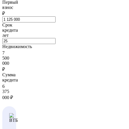
Первый
взнос
₽
Срок
кредита
лет
Недвижимость
7
500
000
₽
Сумма
кредита
6
375
000
₽