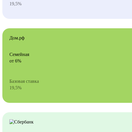
19,5%
Дом.рф
Семейная
от 6%
Базовая ставка
19,5%