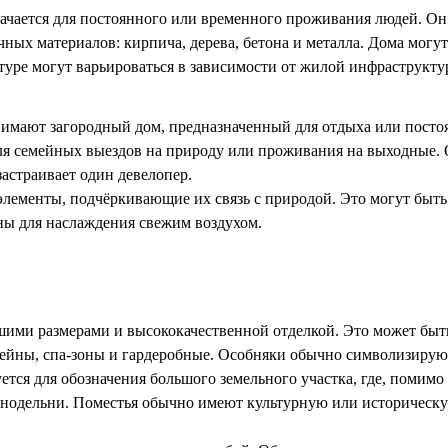
начается для постоянного или временного проживания людей. Он
ных материалов: кирпича, дерева, бетона и металла. Дома могут
ктуре могут варьироваться в зависимости от жилой инфраструкту
нимают загородный дом, предназначенный для отдыха или посто
ля семейных выездов на природу или проживания на выходные. 
застраивает один девелопер.
элементы, подчёркивающие их связь с природой. Это могут быть
ны для наслаждения свежим воздухом.
ими размерами и высококачественной отделкой. Это может быть, 
сейны, спа-зоны и гардеробные. Особняки обычно символизируют
тся для обозначения большого земельного участка, где, помимо 
нодельни. Поместья обычно имеют культурную или историческу