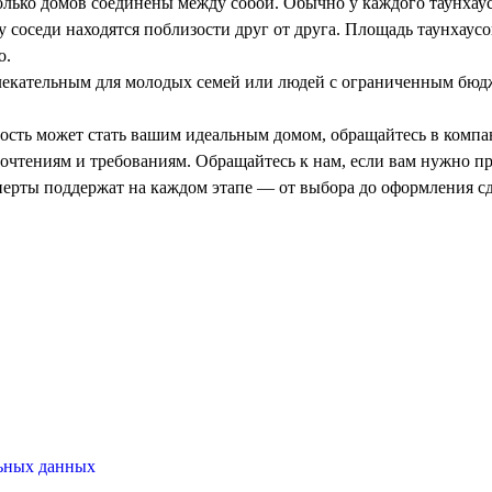
олько домов соединены между собой. Обычно у каждого таунхауса
соседи находятся поблизости друг от друга. Площадь таунхаусов
о.
ивлекательным для молодых семей или людей с ограниченным бю
жимость может стать вашим идеальным домом, обращайтесь в ко
дпочтениям и требованиям. Обращайтесь к нам, если вам нужно 
перты поддержат на каждом этапе — от выбора до оформления с
льных данных