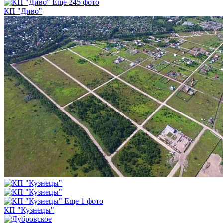
Еще 245 фото
КП "Диво"
Еще 1 фото
КП "Кузнецы"