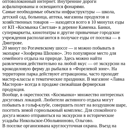
оптоволоконный интернет. Внутренние дороги
асфальтированы и освещаются фонарями.
Самые необходимые объекты инфраструктуры — школа,
детский сад, больница, аптека, магазины продуктов и
хозяйственных товаров — находятся всего в 10 минутах езды
от КП «Космынка Светлая» в деревне Каменка. Банки,
супермаркеты, кинотеатры и другие привычные городские
учреждения располагаются в получасе езды от поселка — в
Дмитрове.
20 минут по Рогачевскому шоссе — и можно побывать в
экопарке «Зооферма Шихово». Это популярное место для
семейного отдыха на природе. Здесь можно найти
развлечения действительно на любой вкус — от экскурсии на
крокодиловую ферму до рыбалки в «Форелевой зоне». На
территории парка действуют аттракционы, часто проходят
мастер-классы и тематические праздники. В магазине «Лавка
Мастеров» всегда в продаже свежайшая фермерская
продукция.
Вообще, в окрестностях «Космынки» множество интересных
досуговых локаций. Любители активного отдыха могут
побывать в гольф-клубе, совершить полет на воздушном шаре,
посетить зимой горнолыжный комплекс. Для спокойного
досуга можно отправиться на экскурсии в исторические
усадьбы Никольское-Обольяниново, Ольгово.
В поселке организована круглосуточная охрана. Въезд на