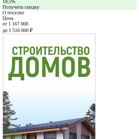
19,5%
Получить скидку
О поселке
Цена
от 1 167 000
до 1 516 000 ₽