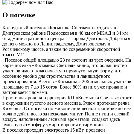
О поселке
Коттеджный поселок «Космынка Светлая» находится в
Дмитровском районе Подмосковья в 48 км от МКАД и 34 км
от административного центра — города Дмитрова. Добраться
до него можно по Ленинградскому, Дмитровскому и
Рогачевскому шоссе, а также по современной скоростной
трассе М11.
Поселок общей площадью 23 га состоит из трех очередей. На
карте поселка «Космынка Светлая» видно, что большинство
участков имеют классическую прямоугольную форму, что
особенно удобно для строительства и лан
дшафтного
проектирования. Всего в «Космынке» 206 земельных участков
площадью от 7 до 15 соток. Более 80% из них уже продано и
застраивается домами.
Просторная ровная территория КП «Космынка Светлая» стоит
в окружении густого лесного массива. Рядом протекает речка
Кимерша. От поселка по живописной лесной тропинке до нее
можно дойти всего за несколько минут. Пение птиц и свежий
воздух, наполненный лесными ароматами, создают здесь
чудесную атмосферу умиротворения и гармонии.
В поселке проходит электросеть 15 кВт, проведен