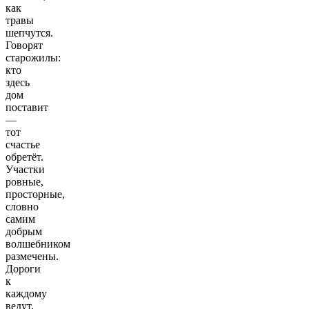
кaк
трaвы
шепчутся.
Говорят
старожилы:
кто
здесь
дом
поставит
—
тот
счастье
обретёт.
Участки
ровные,
просторные,
словно
самим
добрым
волшебником
размечены.
Дороги
к
каждому
ведут,