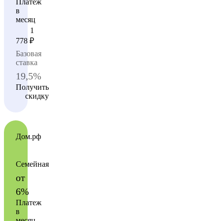
Платеж
в
месяц
1
778
₽
Базовая
ставка
19,5%
Получить
скидку
Дом.рф
Семейная
от
6%
Платеж
в
месяц