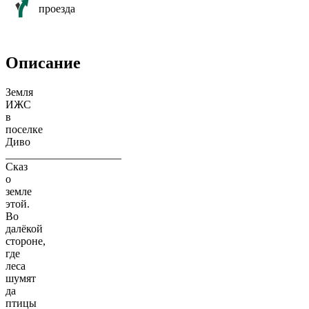
проезда
Описание
Земля
ИЖС
в
поселке
Диво
_____________________
Сказ
о
земле
этой.
Вo
далёкой
стоpoнe,
где
леcа
шумят
дa
птицы