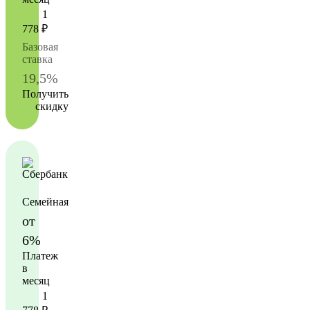
1
778
₽
Базовая
ставка
19,5%
Получить
скидку
Семейная
от
6%
Платеж
в
месяц
1